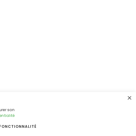
×
urer son
entialité
FONCTIONNALITÉ