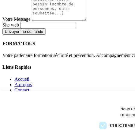
Votre Message
Site web
Envoyer ma demande
FORMA'TOUS
Votre partenaire formation sécurité et prévention. Accompagnement co
Liens Rapides
Accueil
A propos
Contact
Mentions légales
Politique de confidentialité
Politique de cookies
Nous ut
audienc
Contact
STRICTEME
jon-formateur@outlook.fr