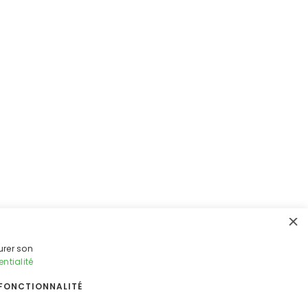
×
urer son
entialité
FONCTIONNALITÉ