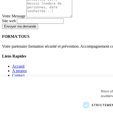
Votre Message
Site web
Envoyer ma demande
FORMA'TOUS
Votre partenaire formation sécurité et prévention. Accompagnement co
Liens Rapides
Accueil
A propos
Contact
Mentions légales
Politique de confidentialité
Politique de cookies
Nous ut
audienc
Contact
STRICTEME
jon-formateur@outlook.fr