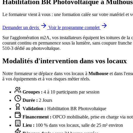
Habilitation BR Photovoltaïque à Mulhouse
Le formateur vient à vous : une formation calée sur votre matériel et v
Demander un devis
Voir le programme complet
Sur l'agglomération m2A, vos installateurs équipent les toitures de la 
courant continu en permanence sous la lumière, sans coupure franche 
510-3 dédié au photovoltaïque.
Modalités d'intervention dans vos locaux
Notre formateur se déplace dans vos locaux à
Mulhouse
et dans l'ens
à vos équipements et à vos risques métier réels.
Groupes :
4 à 10 participants par session
Durée :
2 Jours
Validation :
Habilitation BR Photovoltaïque
Financement :
OPCO mobilisable, prise en charge via notr
Lieu :
100 % dans vos locaux, salle de 25 m² environ