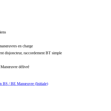
iens
ur manœuvres en charge
ent disjoncteur, raccordement BT simple
BE Manœuvre délivré
ion BS / BE Manœuvre (Initiale)