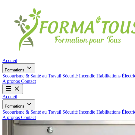
Accueil
Formations
Secourisme & Santé au Travail
Sécurité Incendie
Habilitations Électr
A propos
Contact
Accueil
Formations
Secourisme & Santé au Travail
Sécurité Incendie
Habilitations Électr
A propos
Contact