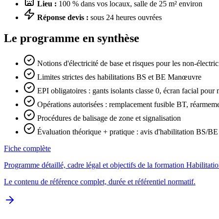
Lieu :
100 % dans vos locaux, salle de 25 m² environ
Réponse devis :
sous 24 heures ouvrées
Le programme en synthèse
Notions d'électricité de base et risques pour les non-électric
Limites strictes des habilitations BS et BE Manœuvre
EPI obligatoires : gants isolants classe 0, écran facial po
Opérations autorisées : remplacement fusible BT, réarmem
Procédures de balisage de zone et signalisation
Évaluation théorique + pratique : avis d'habilitation BS/
Fiche complète
Programme détaillé, cadre légal et objectifs de la formation Habilitat
Le contenu de référence complet, durée et référentiel normatif.