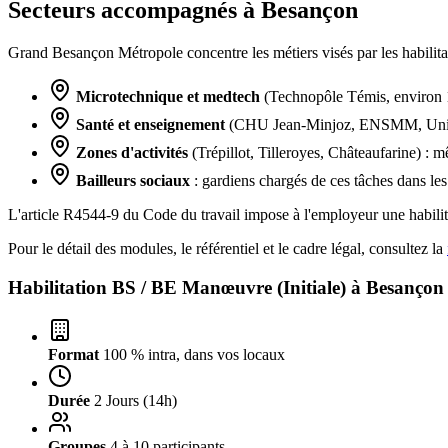
Secteurs accompagnés à Besançon
Grand Besançon Métropole concentre les métiers visés par les habil
Microtechnique et medtech
(Technopôle Témis, environ 160
Santé et enseignement
(CHU Jean-Minjoz, ENSMM, Universi
Zones d'activités
(Trépillot, Tilleroyes, Châteaufarine) : m
Bailleurs sociaux
: gardiens chargés de ces tâches dans le
L'article R4544-9 du Code du travail impose à l'employeur une habili
Pour le détail des modules, le référentiel et le cadre légal, consultez la
Habilitation BS / BE Manœuvre (Initiale) à
Besançon
Format
100 % intra, dans vos locaux
Durée
2 Jours (14h)
Groupes
4 à 10 participants