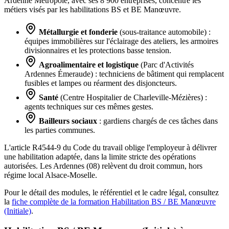
Ardenne Métropole, avec ses 8 900 entreprises, concentre les
métiers visés par les habilitations BS et BE Manœuvre.
Métallurgie et fonderie
(sous-traitance automobile) :
équipes immobilières sur l'éclairage des ateliers, les armoires
divisionnaires et les protections basse tension.
Agroalimentaire et logistique
(Parc d'Activités
Ardennes Émeraude) : techniciens de bâtiment qui remplacent
fusibles et lampes ou réarment des disjoncteurs.
Santé
(Centre Hospitalier de Charleville-Mézières) :
agents techniques sur ces mêmes gestes.
Bailleurs sociaux
: gardiens chargés de ces tâches dans
les parties communes.
L'article R4544-9 du Code du travail oblige l'employeur à délivrer
une habilitation adaptée, dans la limite stricte des opérations
autorisées. Les Ardennes (08) relèvent du droit commun, hors
régime local Alsace-Moselle.
Pour le détail des modules, le référentiel et le cadre légal, consultez
la
fiche complète de la formation Habilitation BS / BE Manœuvre
(Initiale)
.