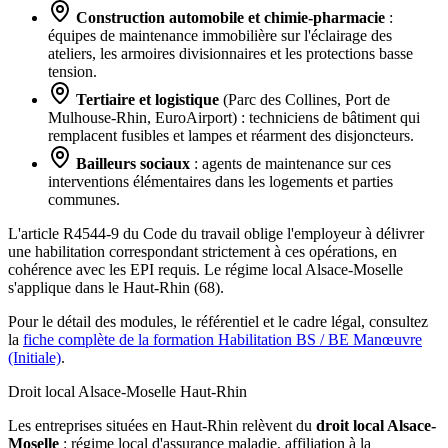
Construction automobile et chimie-pharmacie
:
équipes de maintenance immobilière sur l'éclairage des
ateliers, les armoires divisionnaires et les protections basse
tension.
Tertiaire et logistique
(Parc des Collines, Port de
Mulhouse-Rhin, EuroAirport) : techniciens de bâtiment qui
remplacent fusibles et lampes et réarment des disjoncteurs.
Bailleurs sociaux
: agents de maintenance sur ces
interventions élémentaires dans les logements et parties
communes.
L'article R4544-9 du Code du travail oblige l'employeur à délivrer
une habilitation correspondant strictement à ces opérations, en
cohérence avec les EPI requis. Le régime local Alsace-Moselle
s'applique dans le Haut-Rhin (68).
Pour le détail des modules, le référentiel et le cadre légal, consultez
la
fiche complète de la formation Habilitation BS / BE Manœuvre
(Initiale)
.
Droit local Alsace-Moselle
Haut-Rhin
Les entreprises situées en Haut-Rhin relèvent du
droit local Alsace-
Moselle
: régime local d'assurance maladie, affiliation à la