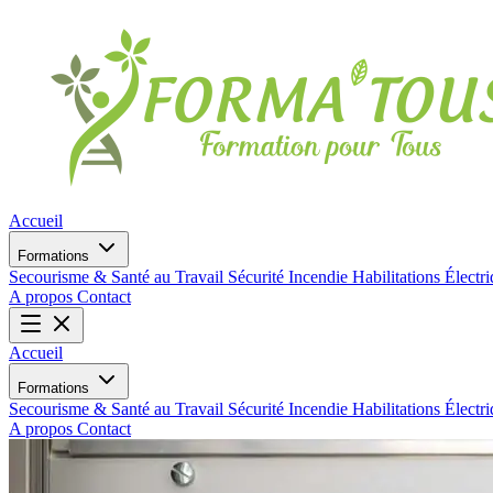
Accueil
Formations
Secourisme & Santé au Travail
Sécurité Incendie
Habilitations Électr
A propos
Contact
Accueil
Formations
Secourisme & Santé au Travail
Sécurité Incendie
Habilitations Électr
A propos
Contact