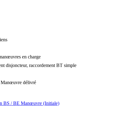
iens
ur manœuvres en charge
ent disjoncteur, raccordement BT simple
BE Manœuvre délivré
ion BS / BE Manœuvre (Initiale)