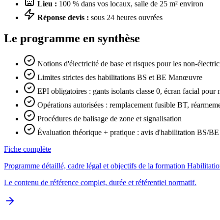
Lieu :
100 % dans vos locaux, salle de 25 m² environ
Réponse devis :
sous 24 heures ouvrées
Le programme en synthèse
Notions d'électricité de base et risques pour les non-électric
Limites strictes des habilitations BS et BE Manœuvre
EPI obligatoires : gants isolants classe 0, écran facial po
Opérations autorisées : remplacement fusible BT, réarmem
Procédures de balisage de zone et signalisation
Évaluation théorique + pratique : avis d'habilitation BS/
Fiche complète
Programme détaillé, cadre légal et objectifs de la formation Habilitat
Le contenu de référence complet, durée et référentiel normatif.