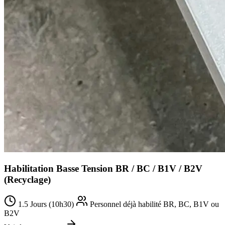
Habilitation Basse Tension BR / BC / B1V / B2V
(Recyclage)
1.5 Jours (10h30)
Personnel déjà habilité BR, BC, B1V ou
B2V