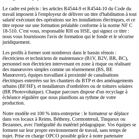
Le cadre est précis : les articles R4544-9 et R4544-10 du Code du
travail imposent à l'employeur de délivrer un titre d'habilitation à tout
salarié exécutant des opérations sur les installations électriques, et ce
titre repose sur une formation préalable conforme à la norme NF C
18-510. C'est vous, responsable RH ou HSE, qui signez ce titre :
nous vous fournissons l'avis de formation qui le fonde et le sécurise
juridiquement.
Les profils à former sont nombreux dans le bassin rémois :
électriciens et techniciens de maintenance (B1V, B2V, BR, BC),
personnel non électricien intervenant en zone à risque ou réalisant
des manœuvres simples comme un réarmement (BS, BE
Manœuvre), équipes travaillant à proximité de canalisations
électriques enterrées sur les chantiers du BTP et des aménagements
urbains (BF/HF), et installateurs d'ombrières ou de toitures solaires
(BR Photovoltaïque). Chaque parcours dispose d'un recyclage à
échéance régulière que nous planifions au rythme de votre
production.
Notre modèle est 100 % intra-entreprise : le formateur se déplace
dans vos locaux à Reims, Bétheny, Cormontreuil, Tinqueux ou
Bezannes, avec l'intégralité du matériel pédagogique. Vos équipes se
forment sur leur propre environnement de travail, sans temps de
trajet. Prise en charge OPCO possible grâce à notre partenaire