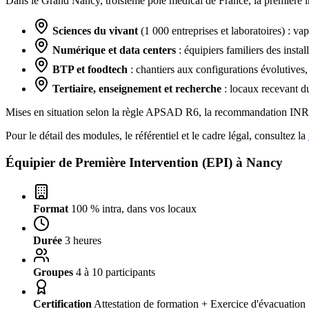
Dans le Grand Nancy, troisième pôle médical de France, la première int
Sciences du vivant
(1 000 entreprises et laboratoires) : va
Numérique et data centers
: équipiers familiers des insta
BTP et foodtech
: chantiers aux configurations évolutives,
Tertiaire, enseignement et recherche
: locaux recevant du
Mises en situation selon la règle APSAD R6, la recommandation INRS
Pour le détail des modules, le référentiel et le cadre légal, consultez la
Équipier de Première Intervention (EPI) à
Nancy
Format
100 % intra, dans vos locaux
Durée
3 heures
Groupes
4 à 10 participants
Certification
Attestation de formation + Exercice d'évacuation