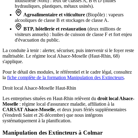
industrielle Nord) : feux de classes A, B et D (huiles
hydrauliques, plastiques, métaux usinés).
Agroalimentaire et viticulture
(Biopôle) : vapeurs
alcooliques de classe B et stockages de classe A.
BTP, hôtellerie et restauration
(deux millions de
visiteurs annuels) : huiles de cuisson de classe F et fort enjeu
d'évacuation du public.
La conduite à tenir : alerter, sécuriser, puis intervenir si le foyer reste
maîtrisable. Le régime local Alsace-Moselle (Haut-Rhin, 68)
s'applique.
Pour le détail des modules, le référentiel et le cadre légal, consultez
la
fiche complète de la formation Manipulation des Extincteurs
.
Droit local Alsace-Moselle
Haut-Rhin
Les entreprises situées en Haut-Rhin relèvent du
droit local Alsace-
Moselle
: régime local d'assurance maladie, affiliation à la
CARSAT Alsace-Moselle
, et deux jours fériés supplémentaires
(Vendredi Saint et 26 décembre) que nous intégrons
systématiquement à la planification.
Manipulation des Extincteurs à
Colmar