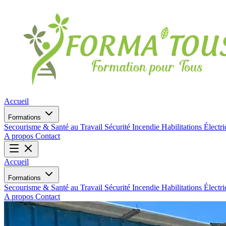
Accueil
Formations
Secourisme & Santé au Travail
Sécurité Incendie
Habilitations Électr
A propos
Contact
Accueil
Formations
Secourisme & Santé au Travail
Sécurité Incendie
Habilitations Électr
A propos
Contact