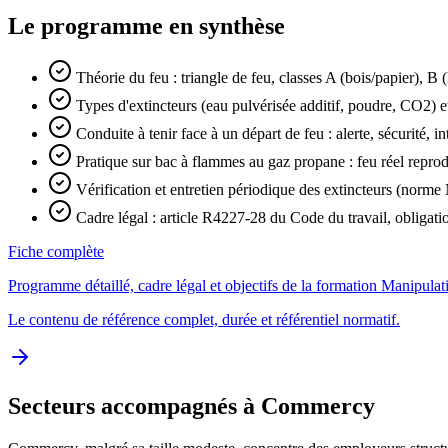
Le programme en synthèse
Théorie du feu : triangle de feu, classes A (bois/papier), B 
Types d'extincteurs (eau pulvérisée additif, poudre, CO2) e
Conduite à tenir face à un départ de feu : alerte, sécurité, i
Pratique sur bac à flammes au gaz propane : feu réel reprodu
Vérification et entretien périodique des extincteurs (norm
Cadre légal : article R4227-28 du Code du travail, obligati
Fiche complète
Programme détaillé, cadre légal et objectifs de la formation Manipulat
Le contenu de référence complet, durée et référentiel normatif.
Secteurs accompagnés à Commercy