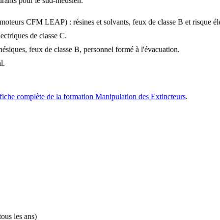
urants pour le sud-meusien.
teurs CFM LEAP) : résines et solvants, feux de classe B et risque éle
lectriques de classe C.
hésiques, feux de classe B, personnel formé à l'évacuation.
l.
fiche complète de la formation Manipulation des Extincteurs
.
ous les ans)