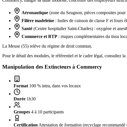
Commercy, malgré sa taille modeste, concentre des employeurs struct
Aéronautique
(zone du Seugnon, pièces composites pour mo
Filière madeleine
: huiles de cuisson de classe F et fours é
Santé
(Centre hospitalier Saint-Charles) : oxygène et anest
Commerce et BTP
: risques complémentaires du tissu loca
La Meuse (55) relève du régime de droit commun.
Pour le détail des modules, le référentiel et le cadre légal, consultez la
Manipulation des Extincteurs à
Commercy
Format
100 % intra, dans vos locaux
Durée
1h30
Groupes
4 à 10 participants
Certification
Attestation de formation (recyclage recommandé t