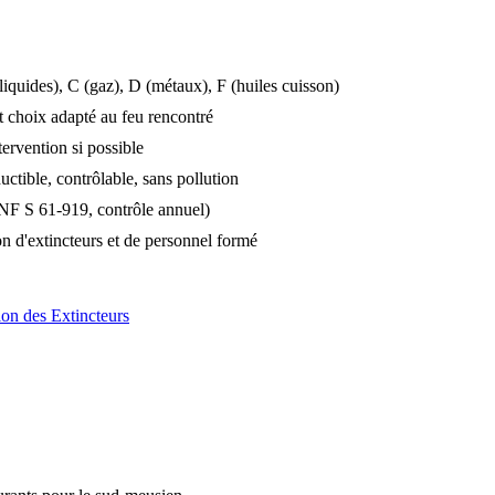
(liquides), C (gaz), D (métaux), F (huiles cuisson)
t choix adapté au feu rencontré
ntervention si possible
ctible, contrôlable, sans pollution
e NF S 61-919, contrôle annuel)
on d'extincteurs et de personnel formé
ion des Extincteurs