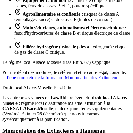
Équipement automobile
: huiles de coupe et métaux
usinés, feux de classes B et D, poudre spécifique.
Agroalimentaire et confiserie
: risques de classe A
(emballages, sucre) et de classe F (huiles de cuisson).
Motoréducteurs, automatismes et électrotechnique
:
feux d'hydrocarbures de classe B et risque électrique de classe
C.
Filière hydrogène
(usine de piles à hydrogène) : risque
de gaz de classe C critique.
Le régime local Alsace-Moselle (Bas-Rhin, 67) s'applique.
Pour le détail des modules, le référentiel et le cadre légal, consultez
la
fiche complète de la formation Manipulation des Extincteurs
.
Droit local Alsace-Moselle
Bas-Rhin
Les entreprises situées en Bas-Rhin relèvent du
droit local Alsace-
Moselle
: régime local d'assurance maladie, affiliation à la
CARSAT Alsace-Moselle
, et deux jours fériés supplémentaires
(Vendredi Saint et 26 décembre) que nous intégrons
systématiquement à la planification.
Manipulation des Extincteurs à
Haguenau