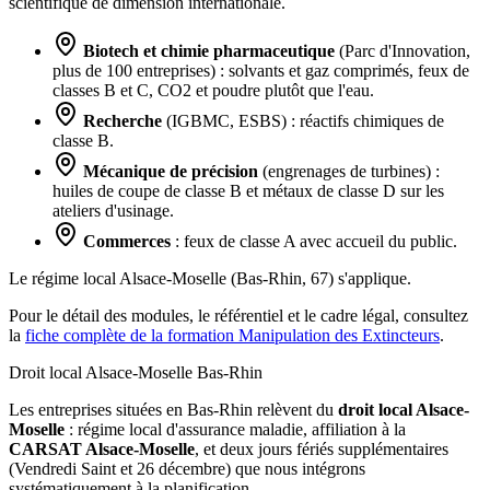
scientifique de dimension internationale.
Biotech et chimie pharmaceutique
(Parc d'Innovation,
plus de 100 entreprises) : solvants et gaz comprimés, feux de
classes B et C, CO2 et poudre plutôt que l'eau.
Recherche
(IGBMC, ESBS) : réactifs chimiques de
classe B.
Mécanique de précision
(engrenages de turbines) :
huiles de coupe de classe B et métaux de classe D sur les
ateliers d'usinage.
Commerces
: feux de classe A avec accueil du public.
Le régime local Alsace-Moselle (Bas-Rhin, 67) s'applique.
Pour le détail des modules, le référentiel et le cadre légal, consultez
la
fiche complète de la formation Manipulation des Extincteurs
.
Droit local Alsace-Moselle
Bas-Rhin
Les entreprises situées en Bas-Rhin relèvent du
droit local Alsace-
Moselle
: régime local d'assurance maladie, affiliation à la
CARSAT Alsace-Moselle
, et deux jours fériés supplémentaires
(Vendredi Saint et 26 décembre) que nous intégrons
systématiquement à la planification.