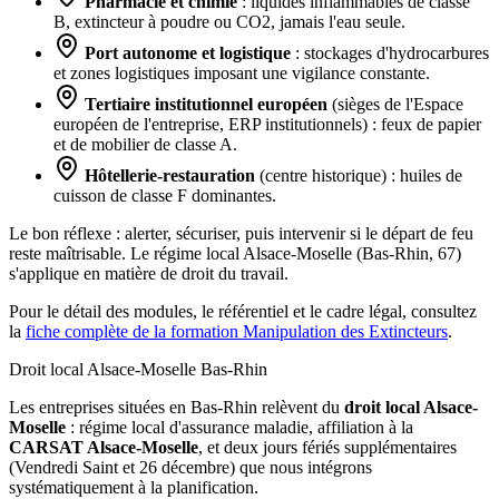
Pharmacie et chimie
: liquides inflammables de classe
B, extincteur à poudre ou CO2, jamais l'eau seule.
Port autonome et logistique
: stockages d'hydrocarbures
et zones logistiques imposant une vigilance constante.
Tertiaire institutionnel européen
(sièges de l'Espace
européen de l'entreprise, ERP institutionnels) : feux de papier
et de mobilier de classe A.
Hôtellerie-restauration
(centre historique) : huiles de
cuisson de classe F dominantes.
Le bon réflexe : alerter, sécuriser, puis intervenir si le départ de feu
reste maîtrisable. Le régime local Alsace-Moselle (Bas-Rhin, 67)
s'applique en matière de droit du travail.
Pour le détail des modules, le référentiel et le cadre légal, consultez
la
fiche complète de la formation Manipulation des Extincteurs
.
Droit local Alsace-Moselle
Bas-Rhin
Les entreprises situées en Bas-Rhin relèvent du
droit local Alsace-
Moselle
: régime local d'assurance maladie, affiliation à la
CARSAT Alsace-Moselle
, et deux jours fériés supplémentaires
(Vendredi Saint et 26 décembre) que nous intégrons
systématiquement à la planification.