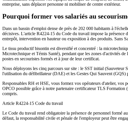
entreprise, sans déplacer personne ni mobiliser de centre extérieur.
Pourquoi former vos salariés au secourisme
Dans un bassin d'emploi dense de près de 202 000 habitants à l'échelle
décisives. L'article R4224-15 du Code du travail impose la présence
entrepôt, intervention en hauteur ou exposition à des produits. Sans S
Le tissu productif bisontin est diversifié et concentré : la microtechn
Microtechnique et Témis Santé), pendant que les zones d'activités de l
postes en secouristes formés et à jour de leur certificat.
Nous déployons les cinq parcours sur site : le SST initial (Sauveteur S
l'utilisation du défibrillateur (DAE) et les Gestes Qui Sauvent (GQS) 
Responsables RH et HSE, vous formez vos opérateurs d'atelier, vos perso
OPCO possible grâce à notre partenaire certificateur TLS Formation (Qu
compris.
Article R4224-15
Code du travail
Le Code du travail rend obligatoire la présence de personnel formé a
défaut, la responsabilité civile et pénale de l'employeur peut être enga