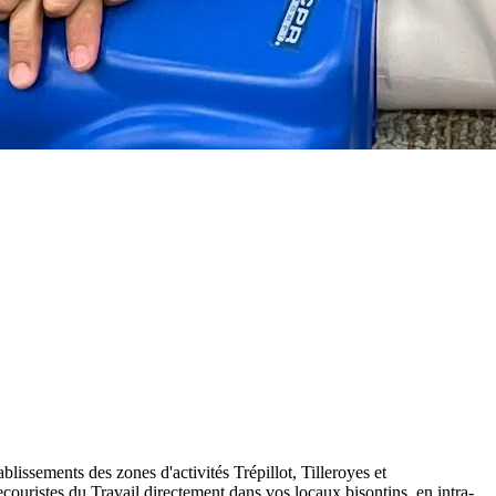
lissements des zones d'activités Trépillot, Tilleroyes et
ristes du Travail directement dans vos locaux bisontins, en intra-