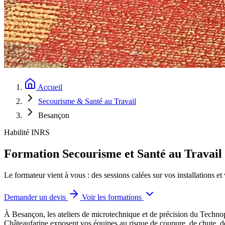
Accueil
Secourisme & Santé au Travail
Besançon
Habilité INRS
Formation Secourisme et Santé au Travail
Le formateur vient à vous : des sessions calées sur vos installations et
Demander un devis
Voir les formations
À Besançon, les ateliers de microtechnique et de précision du Technopôl
Châteaufarine exposent vos équipes au risque de coupure, de chute, d