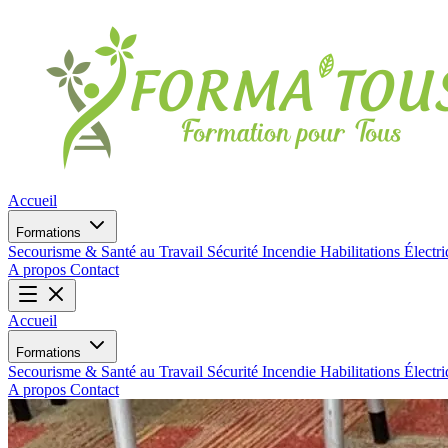
Accueil
Formations
Secourisme & Santé au Travail
Sécurité Incendie
Habilitations Électr
A propos
Contact
Accueil
Formations
Secourisme & Santé au Travail
Sécurité Incendie
Habilitations Électr
A propos
Contact