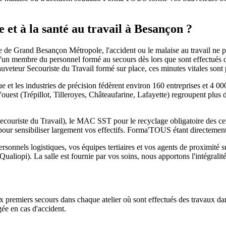
 et à la santé au travail à Besançon ?
 de Grand Besançon Métropole, l'accident ou le malaise au travail ne pr
 d'un membre du personnel formé au secours dès lors que sont effectués
auveteur Secouriste du Travail formé sur place, ces minutes vitales sont
ique et les industries de précision fédèrent environ 160 entreprises et 
'ouest (Trépillot, Tilleroyes, Châteaufarine, Lafayette) regroupent plus 
ecouriste du Travail), le MAC SST pour le recyclage obligatoire des certi
pour sensibiliser largement vos effectifs. Forma'TOUS étant directement
nnels logistiques, vos équipes tertiaires et vos agents de proximité sur
aliopi). La salle est fournie par vos soins, nous apportons l'intégrali
ux premiers secours dans chaque atelier où sont effectués des travaux 
gée en cas d'accident.