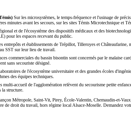
 Témis)
Sur les microsystèmes, le temps-fréquence et l'usinage de précis
res minutes avant les secours, sur les sites Témis Microtechnique et Té
égional et de l'écosystème des dispositifs médicaux et des biotechnologi
AE) pour les espaces recevant du public.
s entrepôts et établissements de Trépillot, Tilleroyes et Châteaufarine, 
u SST sur leur lieu de travail.
aces commerciales du bassin bisontin sont concernés par le malaise car
vent sans secouriste désigné.
aboratoires de l'écosystème universitaire et des grandes écoles d'ingéni
thmes des équipes techniques.
s multi-accueil de l'agglomération relèvent du secourisme petite enfanc
la structure.
nçon Métropole, Saint-Vit, Pirey, École-Valentin, Chemaudin-et-Vaux, 
 de droit du travail, hors régime local Alsace-Moselle. Demandez votr