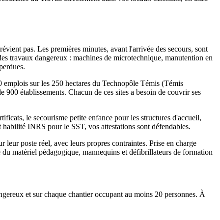
évient pas. Les premières minutes, avant l'arrivée des secours, sont
 des travaux dangereux : machines de microtechnique, manutention en
 perdues.
4 000 emplois sur les 250 hectares du Technopôle Témis (Témis
de 900 établissements. Chacun de ces sites a besoin de couvrir ses
ficats, le secourisme petite enfance pour les structures d'accueil,
 habilité INRS pour le SST, vos attestations sont défendables.
 leur poste réel, avec leurs propres contraintes. Prise en charge
té du matériel pédagogique, mannequins et défibrillateurs de formation
dangereux et sur chaque chantier occupant au moins 20 personnes. À