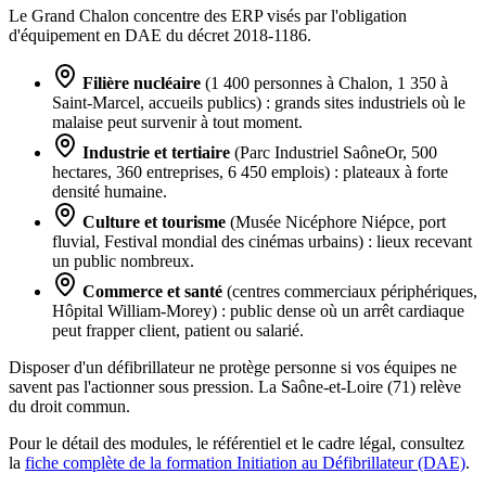
Le Grand Chalon concentre des ERP visés par l'obligation
d'équipement en DAE du décret 2018-1186.
Filière nucléaire
(1 400 personnes à Chalon, 1 350 à
Saint-Marcel, accueils publics) : grands sites industriels où le
malaise peut survenir à tout moment.
Industrie et tertiaire
(Parc Industriel SaôneOr, 500
hectares, 360 entreprises, 6 450 emplois) : plateaux à forte
densité humaine.
Culture et tourisme
(Musée Nicéphore Niépce, port
fluvial, Festival mondial des cinémas urbains) : lieux recevant
un public nombreux.
Commerce et santé
(centres commerciaux périphériques,
Hôpital William-Morey) : public dense où un arrêt cardiaque
peut frapper client, patient ou salarié.
Disposer d'un défibrillateur ne protège personne si vos équipes ne
savent pas l'actionner sous pression. La Saône-et-Loire (71) relève
du droit commun.
Pour le détail des modules, le référentiel et le cadre légal, consultez
la
fiche complète de la formation Initiation au Défibrillateur (DAE)
.