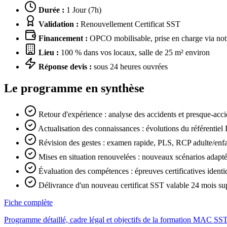
Durée :
1 Jour (7h)
Validation :
Renouvellement Certificat SST
Financement :
OPCO mobilisable, prise en charge via notr
Lieu :
100 % dans vos locaux, salle de 25 m² environ
Réponse devis :
sous 24 heures ouvrées
Le programme en synthèse
Retour d'expérience : analyse des accidents et presque-accid
Actualisation des connaissances : évolutions du référenti
Révision des gestes : examen rapide, PLS, RCP adulte/enfa
Mises en situation renouvelées : nouveaux scénarios adaptés 
Évaluation des compétences : épreuves certificatives ident
Délivrance d'un nouveau certificat SST valable 24 mois su
Fiche complète
Programme détaillé, cadre légal et objectifs de la formation MAC SS