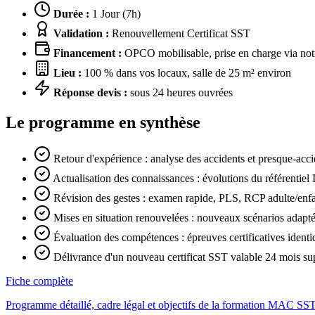
Durée :
1 Jour (7h)
Validation :
Renouvellement Certificat SST
Financement :
OPCO mobilisable, prise en charge via notr
Lieu :
100 % dans vos locaux, salle de 25 m² environ
Réponse devis :
sous 24 heures ouvrées
Le programme en synthèse
Retour d'expérience : analyse des accidents et presque-accid
Actualisation des connaissances : évolutions du référenti
Révision des gestes : examen rapide, PLS, RCP adulte/enfa
Mises en situation renouvelées : nouveaux scénarios adaptés 
Évaluation des compétences : épreuves certificatives ident
Délivrance d'un nouveau certificat SST valable 24 mois su
Fiche complète
Programme détaillé, cadre légal et objectifs de la formation MAC SS