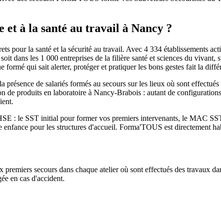
 et à la santé au travail à Nancy ?
pour la santé et la sécurité au travail. Avec 4 334 établissements actifs 
it dans les 1 000 entreprises de la filière santé et sciences du vivant, 
e formé qui sait alerter, protéger et pratiquer les bons gestes fait la di
 la présence de salariés formés au secours sur les lieux où sont effect
ion de produits en laboratoire à Nancy-Brabois : autant de configuration
ient.
 : le SST initial pour former vos premiers intervenants, le MAC SST p
te enfance pour les structures d'accueil. Forma'TOUS est directement ha
ux premiers secours dans chaque atelier où sont effectués des travaux 
gée en cas d'accident.