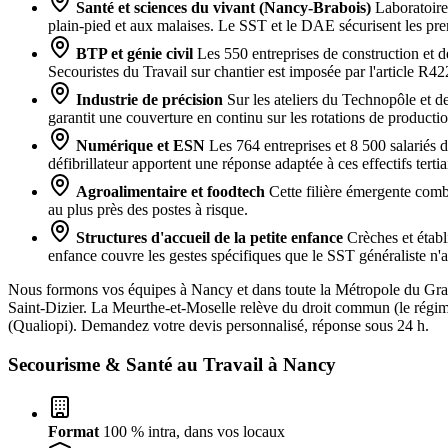
Santé et sciences du vivant (Nancy-Brabois)
Laboratoires
plain-pied et aux malaises. Le SST et le DAE sécurisent les p
BTP et génie civil
Les 550 entreprises de construction et 
Secouristes du Travail sur chantier est imposée par l'article R4
Industrie de précision
Sur les ateliers du Technopôle et de
garantit une couverture en continu sur les rotations de productio
Numérique et ESN
Les 764 entreprises et 8 500 salariés 
défibrillateur apportent une réponse adaptée à ces effectifs tertia
Agroalimentaire et foodtech
Cette filière émergente comb
au plus près des postes à risque.
Structures d'accueil de la petite enfance
Crèches et établ
enfance couvre les gestes spécifiques que le SST généraliste n'
Nous formons vos équipes à Nancy et dans toute la Métropole du G
Saint-Dizier. La Meurthe-et-Moselle relève du droit commun (le régim
(Qualiopi). Demandez votre devis personnalisé, réponse sous 24 h.
Secourisme & Santé au Travail à
Nancy
Format
100 % intra, dans vos locaux