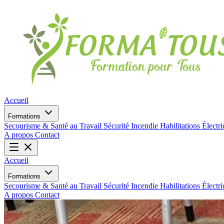
Accueil
Formations
Secourisme & Santé au Travail
Sécurité Incendie
Habilitations Électr
A propos
Contact
Accueil
Formations
Secourisme & Santé au Travail
Sécurité Incendie
Habilitations Électr
A propos
Contact