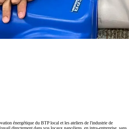
tion énergétique du BTP local et les ateliers de l'industrie de
ail directement dans vos locaux nancéiens, en intra-entreprise, sans