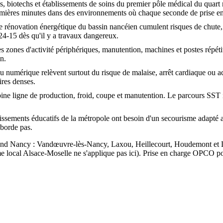
, biotechs et établissements de soins du premier pôle médical du quart
remières minutes dans des environnements où chaque seconde de prise en
de rénovation énergétique du bassin nancéien cumulent risques de chute
224-15 dès qu'il y a travaux dangereux.
s zones d'activité périphériques, manutention, machines et postes répéti
n.
du numérique relèvent surtout du risque de malaise, arrêt cardiaque ou 
ires denses.
ine ligne de production, froid, coupe et manutention. Le parcours SST 
issements éducatifs de la métropole ont besoin d'un secourisme adapté a
aborde pas.
rand Nancy : Vandœuvre-lès-Nancy, Laxou, Heillecourt, Houdemont et
e local Alsace-Moselle ne s'applique pas ici). Prise en charge OPCO pos