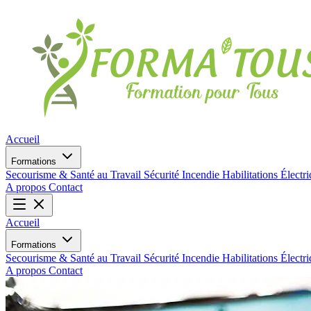
Accueil
Formations
Secourisme & Santé au Travail
Sécurité Incendie
Habilitations Électr
A propos
Contact
Accueil
Formations
Secourisme & Santé au Travail
Sécurité Incendie
Habilitations Électr
A propos
Contact