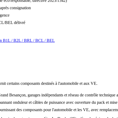
e éco-responsable, directive 2023/1542)
e après consignation
rgence
L/BEL délivré
ation B1L / B2L / BRL / BCL / BEL
rnit certains composants destinés à l'automobile et aux VE.
rand Besançon, garages indépendants et réseau de contrôle technique as
nnant onduleur et câbles de puissance avec ouverture du pack et mise 
ournissant des composants pour l'automobile et les VE, avec remplaceme