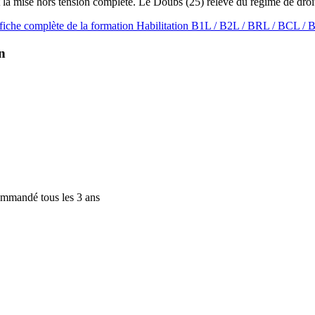
 et la mise hors tension complète. Le Doubs (25) relève du régime de dr
fiche complète de la formation Habilitation B1L / B2L / BRL / BCL /
n
ommandé tous les 3 ans