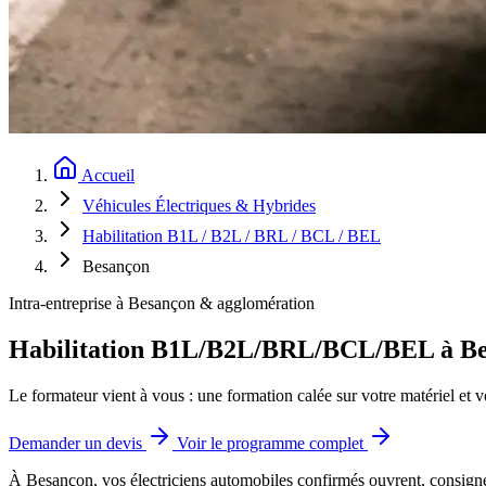
Accueil
Véhicules Électriques & Hybrides
Habilitation B1L / B2L / BRL / BCL / BEL
Besançon
Intra-entreprise à Besançon & agglomération
Habilitation B1L/B2L/BRL/BCL/BEL à Bes
Le formateur vient à vous : une formation calée sur votre matériel et v
Demander un devis
Voir le programme complet
À Besançon, vos électriciens automobiles confirmés ouvrent, consigne