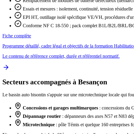
Remplacement de modules de batterie défectueux (démarch
Essais et mesures : isolement, continuité, tension résiduell
EPI HT, outillage isolé spécifique VE/VH, procédures d'u
Conforme NF C 18-550 ; pack complet B1L/B2L/BRL/BC
Fiche complète
Programme détaillé, cadre légal et objectifs de la formation Habilit
Le contenu de référence complet, durée et référentiel normatif.
Secteurs accompagnés à Besançon
Le bassin auto bisontin s'appuie sur une microtechnique locale qui fou
Concessions et garages multimarques
: concessions du G
Dépannage routier
: dépanneurs des axes N57 et N83 dépa
Microtechnique
: pôle Témis et quelque 160 entreprises f