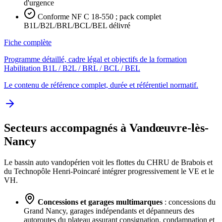
d'urgence
Conforme NF C 18-550 ; pack complet
B1L/B2L/BRL/BCL/BEL délivré
Fiche complète
Programme détaillé, cadre légal et objectifs de la formation
Habilitation B1L / B2L / BRL / BCL / BEL
Le contenu de référence complet, durée et référentiel normatif.
Secteurs accompagnés à Vandœuvre-lès-
Nancy
Le bassin auto vandopérien voit les flottes du CHRU de Brabois et
du Technopôle Henri-Poincaré intégrer progressivement le VE et le
VH.
Concessions et garages multimarques
: concessions du
Grand Nancy, garages indépendants et dépanneurs des
autoroutes du plateau assurant consignation, condamnation et