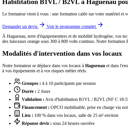
Habilitation B1VL / B2VL à Haguenau po
Le formateur vient à vous : une formation calée sur votre matériel et v
Demander un devis
Voir le programme complet
À Haguenau, terre d'équipementiers et de mobilité hydrogène, vos tech
des faisceaux orange sous 300 à 800 volts continus. Notre formatio
Modalités d'intervention dans vos locaux
Notre formateur se déplace dans vos locaux à
Haguenau
et dans l'en
à vos équipements et à vos risques métier réels.
Groupes :
4 à 10 participants par session
Durée :
2 Jours
Validation :
Avis d'habilitation B1VL / B2VL (NF C 18-55
Financement :
OPCO mobilisable, prise en charge via notr
Lieu :
100 % dans vos locaux, salle de 25 m² environ
Réponse devis :
sous 24 heures ouvrées