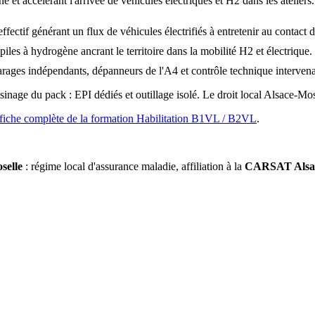
et accélérant l'arrivée de véhicules électriques et H2 dans les ateliers.
effectif générant un flux de véhicules électrifiés à entretenir au contact
iles à hydrogène ancrant le territoire dans la mobilité H2 et électrique.
ages indépendants, dépanneurs de l'A4 et contrôle technique intervenant
nage du pack : EPI dédiés et outillage isolé. Le droit local Alsace-Mos
fiche complète de la formation Habilitation B1VL / B2VL
.
selle
: régime local d'assurance maladie, affiliation à la
CARSAT Alsac