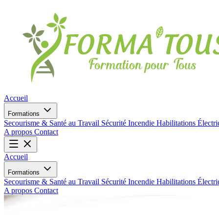
Accueil
Formations
Secourisme & Santé au Travail
Sécurité Incendie
Habilitations Électr
A propos
Contact
Accueil
Formations
Secourisme & Santé au Travail
Sécurité Incendie
Habilitations Électr
A propos
Contact