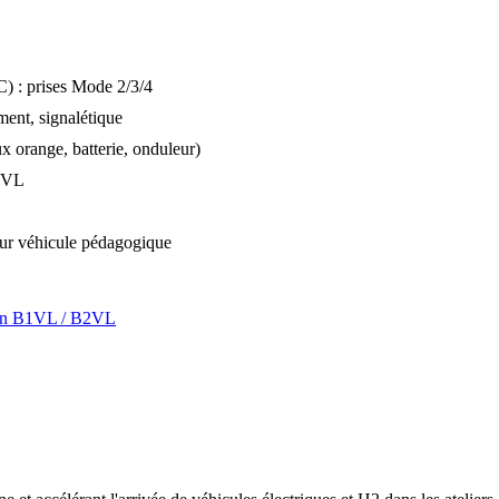
) : prises Mode 2/3/4
ment, signalétique
x orange, batterie, onduleur)
B2VL
sur véhicule pédagogique
ation B1VL / B2VL