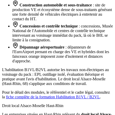
Construction automobile et sous-traitance
: site de
production VE et écosystème dense de sous-traitants générant
une forte densité de véhicules électriques à entretenir au
contact du HT.
Concessions et contrôle technique
: concessions, Musée
National de l'Automobile et centres de contrôle technique
intervenant au voisinage immédiat du pack, là où le B0L se
limite à la consignation.
Dépannage aéroportuaire
: dépanneurs de
l'EuroAirport prenant en charge des VE et hybrides dont les
faisceaux orange imposent zone d'isolement et distances
d'approche.
L'habilitation B1VL/B2VL autorise les travaux non-électriques au
voisinage du pack : EPI, outillage isolé, évaluation théorique et
pratique avant l'avis d'habilitation. Le droit local Alsace-Moselle
(Haut-Rhin, 68) s'applique aux conditions de travail.
Pour le détail des modules, le référentiel et le cadre légal, consultez
la
fiche complète de la formation Habilitation B1VL / B2VL
.
Droit local Alsace-Moselle
Haut-Rhin
Les entreprises situées en Haut-Rhin relèvent du
droit local Alsace-