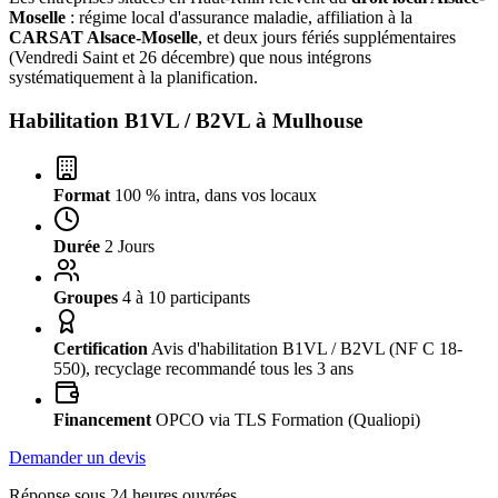
Moselle
: régime local d'assurance maladie, affiliation à la
CARSAT Alsace-Moselle
, et deux jours fériés supplémentaires
(Vendredi Saint et 26 décembre) que nous intégrons
systématiquement à la planification.
Habilitation B1VL / B2VL à
Mulhouse
Format
100 % intra, dans vos locaux
Durée
2 Jours
Groupes
4 à 10 participants
Certification
Avis d'habilitation B1VL / B2VL (NF C 18-
550), recyclage recommandé tous les 3 ans
Financement
OPCO via TLS Formation (Qualiopi)
Demander un devis
Réponse sous 24 heures ouvrées