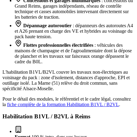
Concessions et garages multimarques
: concessions du
Grand Reims, garages indépendants, réseau de contrôle
technique et casses automobiles intervenant directement sur
les batteries de traction.
Dépannage autoroutier
: dépanneurs des autoroutes A4
et A26 prenant en charge des VE et hybrides au voisinage du
pack haute tension.
Flottes professionnelles électrifiées
: véhicules des
maisons de champagne et de l'agroalimentaire dont la dépose
de plancher et les travaux sur faisceaux orange dépassent le
cadre du B0L.
L'habilitation B1VL/B2VL couvre les travaux non-électriques au
voisinage du pack : zone d'isolement, distances d'approche, EPI et
outillage isolé. La Marne (51) relève du droit commun, sans
spécificité Alsace-Moselle.
Pour le détail des modules, le référentiel et le cadre légal, consultez
la
fiche complète de la formation Habilitation B1VL / B2VL
.
Habilitation B1VL / B2VL à
Reims
Format
100 % intra, dans vos locaux