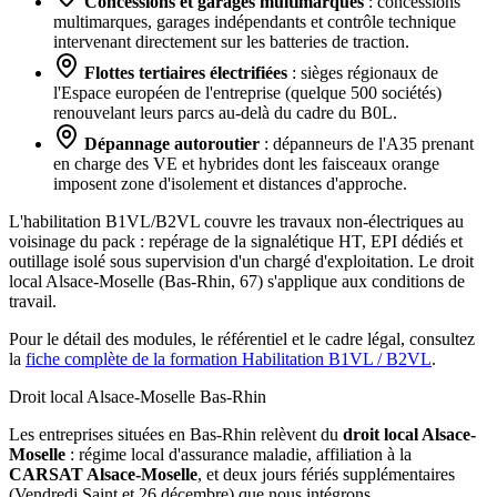
Concessions et garages multimarques
: concessions
multimarques, garages indépendants et contrôle technique
intervenant directement sur les batteries de traction.
Flottes tertiaires électrifiées
: sièges régionaux de
l'Espace européen de l'entreprise (quelque 500 sociétés)
renouvelant leurs parcs au-delà du cadre du B0L.
Dépannage autoroutier
: dépanneurs de l'A35 prenant
en charge des VE et hybrides dont les faisceaux orange
imposent zone d'isolement et distances d'approche.
L'habilitation B1VL/B2VL couvre les travaux non-électriques au
voisinage du pack : repérage de la signalétique HT, EPI dédiés et
outillage isolé sous supervision d'un chargé d'exploitation. Le droit
local Alsace-Moselle (Bas-Rhin, 67) s'applique aux conditions de
travail.
Pour le détail des modules, le référentiel et le cadre légal, consultez
la
fiche complète de la formation Habilitation B1VL / B2VL
.
Droit local Alsace-Moselle
Bas-Rhin
Les entreprises situées en Bas-Rhin relèvent du
droit local Alsace-
Moselle
: régime local d'assurance maladie, affiliation à la
CARSAT Alsace-Moselle
, et deux jours fériés supplémentaires
(Vendredi Saint et 26 décembre) que nous intégrons