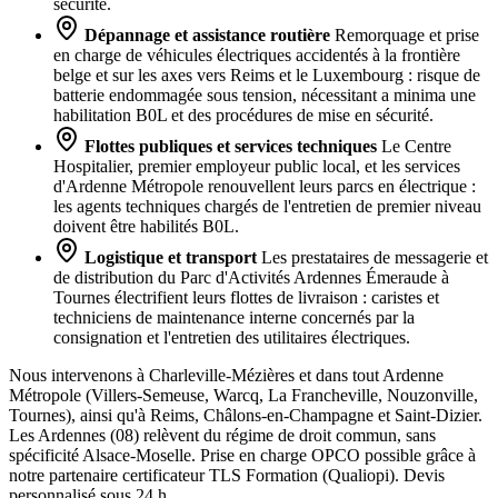
sécurité.
Dépannage et assistance routière
Remorquage et prise
en charge de véhicules électriques accidentés à la frontière
belge et sur les axes vers Reims et le Luxembourg : risque de
batterie endommagée sous tension, nécessitant a minima une
habilitation B0L et des procédures de mise en sécurité.
Flottes publiques et services techniques
Le Centre
Hospitalier, premier employeur public local, et les services
d'Ardenne Métropole renouvellent leurs parcs en électrique :
les agents techniques chargés de l'entretien de premier niveau
doivent être habilités B0L.
Logistique et transport
Les prestataires de messagerie et
de distribution du Parc d'Activités Ardennes Émeraude à
Tournes électrifient leurs flottes de livraison : caristes et
techniciens de maintenance interne concernés par la
consignation et l'entretien des utilitaires électriques.
Nous intervenons à Charleville-Mézières et dans tout Ardenne
Métropole (Villers-Semeuse, Warcq, La Francheville, Nouzonville,
Tournes), ainsi qu'à Reims, Châlons-en-Champagne et Saint-Dizier.
Les Ardennes (08) relèvent du régime de droit commun, sans
spécificité Alsace-Moselle. Prise en charge OPCO possible grâce à
notre partenaire certificateur TLS Formation (Qualiopi). Devis
personnalisé sous 24 h.