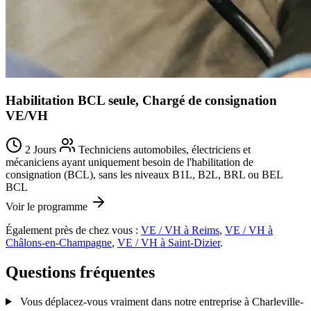
Habilitation BCL seule, Chargé de consignation
VE/VH
2 Jours
Techniciens automobiles, électriciens et
mécaniciens ayant uniquement besoin de l'habilitation de
consignation (BCL), sans les niveaux B1L, B2L, BRL ou BEL
BCL
Voir le programme
Également près de chez vous :
VE / VH à Reims
,
VE / VH à
Châlons-en-Champagne
,
VE / VH à Saint-Dizier
.
Questions fréquentes
Vous déplacez-vous vraiment dans notre entreprise à Charleville-