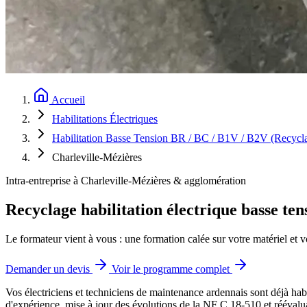
Accueil
Habilitations Électriques
Habilitation Basse Tension BR / BC / B1V / B2V (Recycl
Charleville-Mézières
Intra-entreprise à Charleville-Mézières & agglomération
Recyclage habilitation électrique basse te
Le formateur vient à vous : une formation calée sur votre matériel et v
Demander un devis
Voir le programme complet
Vos électriciens et techniciens de maintenance ardennais sont déjà habi
d'expérience, mise à jour des évolutions de la NF C 18-510 et réévalu