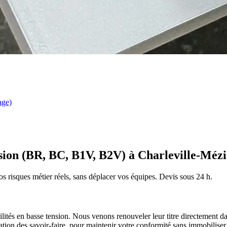
age)
nsion (BR, BC, B1V, B2V) à Charleville-Mézi
os risques métier réels, sans déplacer vos équipes. Devis sous 24 h.
lités en basse tension.
Nous venons renouveler leur titre directement dan
ation des savoir-faire, pour maintenir votre conformité sans immobilise