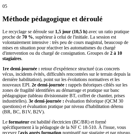
05
Méthode pédagogique et déroulé
Le recyclage se déroule sur
1,5 jour (10,5 h)
avec un ratio pratique
proche de
70 %
, supérieur à celui de l'initiale. La session est
volontairement intensive : très peu de cours magistral, beaucoup de
mises en situation pour réactiver les automatismes du chargé
d'intervention ou du chargé de consignation. Groupes de
2 à 10
stagiaires
.
1re demi-journée :
retour d'expérience structuré (cas concrets
vécus, incidents évités, difficultés rencontrées sur le terrain depuis la
dernière habilitation), point sur les évolutions normatives et les
nouveaux EPI.
2e demi-journée :
rappels théoriques ciblés sur les
zones de fragilité identifiées au démarrage et pratique sur banc
pédagogique (tableau divisionnaire BT, coffret de chantier, prises
industrielles).
3e demi-journée :
évaluation théorique (QCM 30
questions) et évaluation pratique par niveau d'habilitation détenu
(BR, BC, B1V, B2V).
Le
formateur
est habilité électricien (BC/BR) et formé
spécifiquement à la pédagogie de la NF C 18-510. À l'issue, vous
recevez l'
avis après formation
nominatif par stagiaire et par niveau,