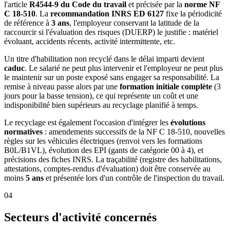
l'article
R4544-9 du Code du travail
et précisée par la
norme NF
C 18-510
. La
recommandation INRS ED 6127
fixe la périodicité
de référence à
3 ans
, l'employeur conservant la latitude de la
raccourcir si l'évaluation des risques (DUERP) le justifie : matériel
évoluant, accidents récents, activité intermittente, etc.
Un titre d'habilitation non recyclé dans le délai imparti devient
caduc
. Le salarié ne peut plus intervenir et l'employeur ne peut plus
le maintenir sur un poste exposé sans engager sa responsabilité. La
remise à niveau passe alors par une
formation initiale complète
(3
jours pour la basse tension), ce qui représente un coût et une
indisponibilité bien supérieurs au recyclage planifié à temps.
Le recyclage est également l'occasion d'intégrer les
évolutions
normatives
: amendements successifs de la NF C 18-510, nouvelles
règles sur les véhicules électriques (renvoi vers les formations
B0L/B1VL), évolution des EPI (gants de catégorie 00 à 4), et
précisions des fiches INRS. La traçabilité (registre des habilitations,
attestations, comptes-rendus d'évaluation) doit être conservée au
moins
5 ans
et présentée lors d'un contrôle de l'inspection du travail.
04
Secteurs d'activité concernés