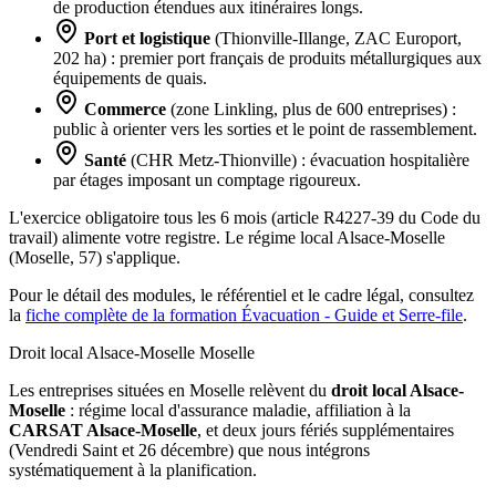
de production étendues aux itinéraires longs.
Port et logistique
(Thionville-Illange, ZAC Europort,
202 ha) : premier port français de produits métallurgiques aux
équipements de quais.
Commerce
(zone Linkling, plus de 600 entreprises) :
public à orienter vers les sorties et le point de rassemblement.
Santé
(CHR Metz-Thionville) : évacuation hospitalière
par étages imposant un comptage rigoureux.
L'exercice obligatoire tous les 6 mois (article R4227-39 du Code du
travail) alimente votre registre. Le régime local Alsace-Moselle
(Moselle, 57) s'applique.
Pour le détail des modules, le référentiel et le cadre légal, consultez
la
fiche complète de la formation Évacuation - Guide et Serre-file
.
Droit local Alsace-Moselle
Moselle
Les entreprises situées en Moselle relèvent du
droit local Alsace-
Moselle
: régime local d'assurance maladie, affiliation à la
CARSAT Alsace-Moselle
, et deux jours fériés supplémentaires
(Vendredi Saint et 26 décembre) que nous intégrons
systématiquement à la planification.