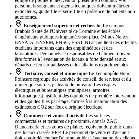
équipe de première intervention présente en continu. Vos
personnels soignants et agents techniques doivent maîtriser
extincteurs, guide-file et serre-file en présence de patients non
autonomes.
Enseignement supérieur et recherche
Le campus
Brabois-Santé de l'Université de Lorraine et les écoles
d'ingénieurs publiques implantées sur place (Mines Nancy,
ENSAIA, ENSEM, ENSG, ESSTIN) accueillent des effectifs
étudiants importants dans des amphithéâtres et des
laboratoires. Personnels et responsables de bâtiment doivent
être formés à l'évacuation de locaux à forte densité et aux
départs de feu sur paillasses et installations expérimentales.
Tertiaire, conseil et numérique
Le Technopôle Henri-
Poincaré regroupe des activités de conseil, de services et du
numérique sur des plateaux de bureaux. Les risques
électriques et bureautiques (multiprises, armoires
informatiques) justifient des équipiers de première intervention
et des guides-files par étage, formés à la manipulation des
extincteurs CO2 sur feux d'origine électrique.
Commerce et zones d'activité
Les surfaces
commerciales et tertiaires de proximité, dont la ZAC
Biancamaria et les zones de plaine, reçoivent du public dans
des locaux classés ERP. Le personnel de vente et d'accueil
doit savoir déclencher l'alarme, guider l'évacuation des clients