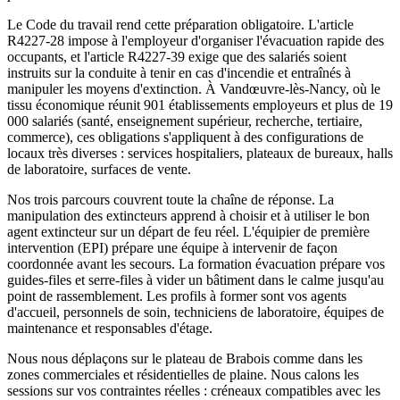
Le Code du travail rend cette préparation obligatoire. L'article
R4227-28 impose à l'employeur d'organiser l'évacuation rapide des
occupants, et l'article R4227-39 exige que des salariés soient
instruits sur la conduite à tenir en cas d'incendie et entraînés à
manipuler les moyens d'extinction. À Vandœuvre-lès-Nancy, où le
tissu économique réunit 901 établissements employeurs et plus de 19
000 salariés (santé, enseignement supérieur, recherche, tertiaire,
commerce), ces obligations s'appliquent à des configurations de
locaux très diverses : services hospitaliers, plateaux de bureaux, halls
de laboratoire, surfaces de vente.
Nos trois parcours couvrent toute la chaîne de réponse. La
manipulation des extincteurs apprend à choisir et à utiliser le bon
agent extincteur sur un départ de feu réel. L'équipier de première
intervention (EPI) prépare une équipe à intervenir de façon
coordonnée avant les secours. La formation évacuation prépare vos
guides-files et serre-files à vider un bâtiment dans le calme jusqu'au
point de rassemblement. Les profils à former sont vos agents
d'accueil, personnels de soin, techniciens de laboratoire, équipes de
maintenance et responsables d'étage.
Nous nous déplaçons sur le plateau de Brabois comme dans les
zones commerciales et résidentielles de plaine. Nous calons les
sessions sur vos contraintes réelles : créneaux compatibles avec les