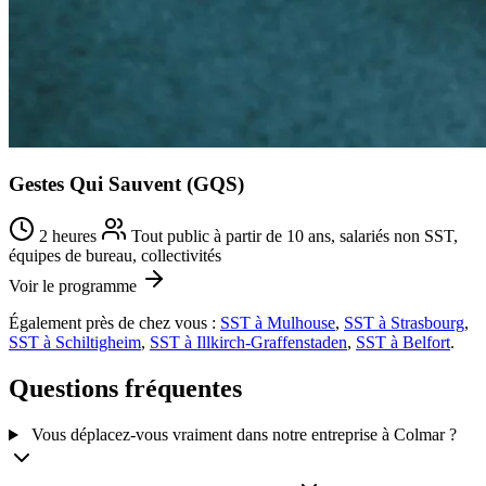
Gestes Qui Sauvent (GQS)
2 heures
Tout public à partir de 10 ans, salariés non SST,
équipes de bureau, collectivités
Voir le programme
Également près de chez vous :
SST à Mulhouse
,
SST à Strasbourg
,
SST à Schiltigheim
,
SST à Illkirch-Graffenstaden
,
SST à Belfort
.
Questions fréquentes
Vous déplacez-vous vraiment dans notre entreprise à Colmar ?