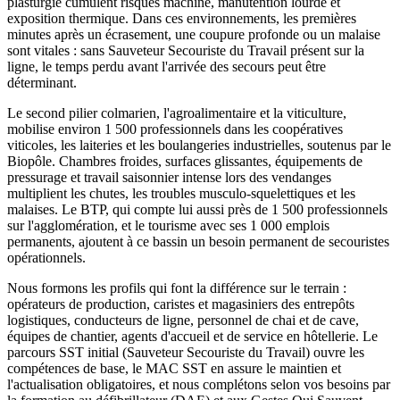
plasturgie cumulent risques machine, manutention lourde et
exposition thermique. Dans ces environnements, les premières
minutes après un écrasement, une coupure profonde ou un malaise
sont vitales : sans Sauveteur Secouriste du Travail présent sur la
ligne, le temps perdu avant l'arrivée des secours peut être
déterminant.
Le second pilier colmarien, l'agroalimentaire et la viticulture,
mobilise environ 1 500 professionnels dans les coopératives
viticoles, les laiteries et les boulangeries industrielles, soutenus par le
Biopôle. Chambres froides, surfaces glissantes, équipements de
pressurage et travail saisonnier intense lors des vendanges
multiplient les chutes, les troubles musculo-squelettiques et les
malaises. Le BTP, qui compte lui aussi près de 1 500 professionnels
sur l'agglomération, et le tourisme avec ses 1 000 emplois
permanents, ajoutent à ce bassin un besoin permanent de secouristes
opérationnels.
Nous formons les profils qui font la différence sur le terrain :
opérateurs de production, caristes et magasiniers des entrepôts
logistiques, conducteurs de ligne, personnel de chai et de cave,
équipes de chantier, agents d'accueil et de service en hôtellerie. Le
parcours SST initial (Sauveteur Secouriste du Travail) ouvre les
compétences de base, le MAC SST en assure le maintien et
l'actualisation obligatoires, et nous complétons selon vos besoins par