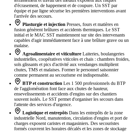
terrassement et travail des métaux exposent aux risques
d'écrasement, de happement et de coupure. Un SST par
équipe et par ligne sécurise les premières interventions avant
l'arrivée des secours.
Plasturgie et injection
Presses, fours et matières en
fusion génèrent brûlures et accidents thermiques. Le SST
initial et le MAC SST maintiennent sur site des intervenants
capables d'agir immédiatement face à une brûlure grave ou un
malaise.
Agroalimentaire et viticulture
Laiteries, boulangeries
industrielles, coopératives viticoles et chais : chambres froides,
sols glissants et pics d'activité aux vendanges multiplient
chutes, TMS et malaises. Former le personnel saisonnier
comme permanent au secourisme est indispensable.
BTP et construction
Les 1 500 professionnels du BTP
de l'agglomération font face aux chutes de hauteur,
ensevelissements et accidents d'engins sur des chantiers
souvent isolés. Le SST permet d'organiser les secours dans
l'attente des services d'urgence.
Logistique et entrepôts
Dans les entrepôts de la zone
industrielle Nord, manutention, circulation d'engins et port de
charges exposent caristes et magasiniers. Des secouristes
formés couvrent les horaires décalés et les zones de stockage