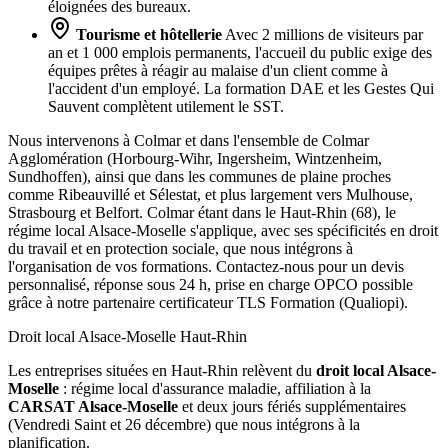
éloignées des bureaux.
Tourisme et hôtellerie
Avec 2 millions de visiteurs par
an et 1 000 emplois permanents, l'accueil du public exige des
équipes prêtes à réagir au malaise d'un client comme à
l'accident d'un employé. La formation DAE et les Gestes Qui
Sauvent complètent utilement le SST.
Nous intervenons à Colmar et dans l'ensemble de Colmar
Agglomération (Horbourg-Wihr, Ingersheim, Wintzenheim,
Sundhoffen), ainsi que dans les communes de plaine proches
comme Ribeauvillé et Sélestat, et plus largement vers Mulhouse,
Strasbourg et Belfort. Colmar étant dans le Haut-Rhin (68), le
régime local Alsace-Moselle s'applique, avec ses spécificités en droit
du travail et en protection sociale, que nous intégrons à
l'organisation de vos formations. Contactez-nous pour un devis
personnalisé, réponse sous 24 h, prise en charge OPCO possible
grâce à notre partenaire certificateur TLS Formation (Qualiopi).
Droit local Alsace-Moselle
Haut-Rhin
Les entreprises situées en Haut-Rhin relèvent du
droit local Alsace-
Moselle
: régime local d'assurance maladie, affiliation à la
CARSAT Alsace-Moselle
et deux jours fériés supplémentaires
(Vendredi Saint et 26 décembre) que nous intégrons à la
planification.