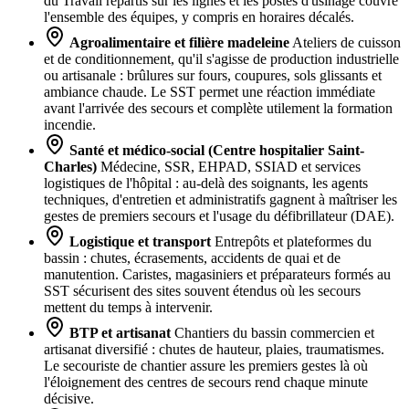
du Travail répartis sur les lignes et les postes d'usinage couvre
l'ensemble des équipes, y compris en horaires décalés.
Agroalimentaire et filière madeleine
Ateliers de cuisson
et de conditionnement, qu'il s'agisse de production industrielle
ou artisanale : brûlures sur fours, coupures, sols glissants et
ambiance chaude. Le SST permet une réaction immédiate
avant l'arrivée des secours et complète utilement la formation
incendie.
Santé et médico-social (Centre hospitalier Saint-
Charles)
Médecine, SSR, EHPAD, SSIAD et services
logistiques de l'hôpital : au-delà des soignants, les agents
techniques, d'entretien et administratifs gagnent à maîtriser les
gestes de premiers secours et l'usage du défibrillateur (DAE).
Logistique et transport
Entrepôts et plateformes du
bassin : chutes, écrasements, accidents de quai et de
manutention. Caristes, magasiniers et préparateurs formés au
SST sécurisent des sites souvent étendus où les secours
mettent du temps à intervenir.
BTP et artisanat
Chantiers du bassin commercien et
artisanat diversifié : chutes de hauteur, plaies, traumatismes.
Le secouriste de chantier assure les premiers gestes là où
l'éloignement des centres de secours rend chaque minute
décisive.