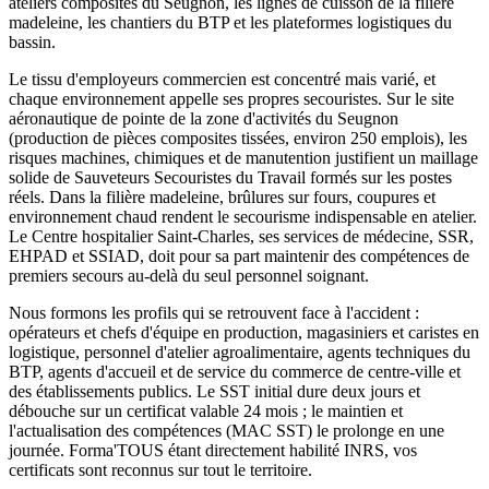
ateliers composites du Seugnon, les lignes de cuisson de la filière
madeleine, les chantiers du BTP et les plateformes logistiques du
bassin.
Le tissu d'employeurs commercien est concentré mais varié, et
chaque environnement appelle ses propres secouristes. Sur le site
aéronautique de pointe de la zone d'activités du Seugnon
(production de pièces composites tissées, environ 250 emplois), les
risques machines, chimiques et de manutention justifient un maillage
solide de Sauveteurs Secouristes du Travail formés sur les postes
réels. Dans la filière madeleine, brûlures sur fours, coupures et
environnement chaud rendent le secourisme indispensable en atelier.
Le Centre hospitalier Saint-Charles, ses services de médecine, SSR,
EHPAD et SSIAD, doit pour sa part maintenir des compétences de
premiers secours au-delà du seul personnel soignant.
Nous formons les profils qui se retrouvent face à l'accident :
opérateurs et chefs d'équipe en production, magasiniers et caristes en
logistique, personnel d'atelier agroalimentaire, agents techniques du
BTP, agents d'accueil et de service du commerce de centre-ville et
des établissements publics. Le SST initial dure deux jours et
débouche sur un certificat valable 24 mois ; le maintien et
l'actualisation des compétences (MAC SST) le prolonge en une
journée. Forma'TOUS étant directement habilité INRS, vos
certificats sont reconnus sur tout le territoire.