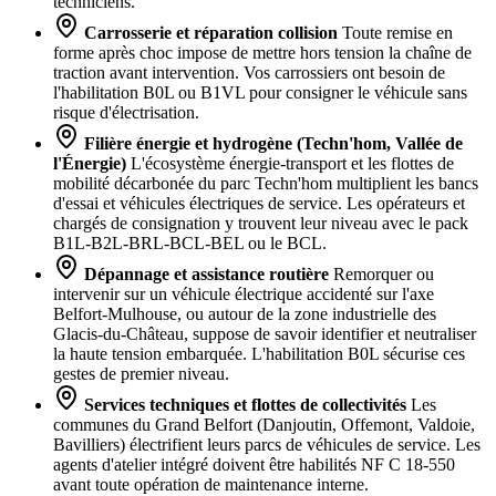
techniciens.
Carrosserie et réparation collision
Toute remise en
forme après choc impose de mettre hors tension la chaîne de
traction avant intervention. Vos carrossiers ont besoin de
l'habilitation B0L ou B1VL pour consigner le véhicule sans
risque d'électrisation.
Filière énergie et hydrogène (Techn'hom, Vallée de
l'Énergie)
L'écosystème énergie-transport et les flottes de
mobilité décarbonée du parc Techn'hom multiplient les bancs
d'essai et véhicules électriques de service. Les opérateurs et
chargés de consignation y trouvent leur niveau avec le pack
B1L-B2L-BRL-BCL-BEL ou le BCL.
Dépannage et assistance routière
Remorquer ou
intervenir sur un véhicule électrique accidenté sur l'axe
Belfort-Mulhouse, ou autour de la zone industrielle des
Glacis-du-Château, suppose de savoir identifier et neutraliser
la haute tension embarquée. L'habilitation B0L sécurise ces
gestes de premier niveau.
Services techniques et flottes de collectivités
Les
communes du Grand Belfort (Danjoutin, Offemont, Valdoie,
Bavilliers) électrifient leurs parcs de véhicules de service. Les
agents d'atelier intégré doivent être habilités NF C 18-550
avant toute opération de maintenance interne.