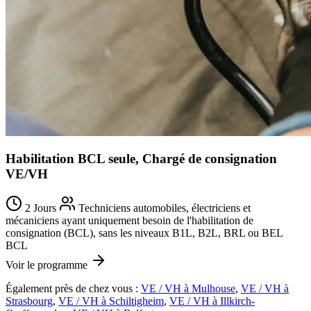
Habilitation BCL seule, Chargé de consignation
VE/VH
2 Jours
Techniciens automobiles, électriciens et
mécaniciens ayant uniquement besoin de l'habilitation de
consignation (BCL), sans les niveaux B1L, B2L, BRL ou BEL
BCL
Voir le programme
Également près de chez vous :
VE / VH à Mulhouse
,
VE / VH à
Strasbourg
,
VE / VH à Schiltigheim
,
VE / VH à Illkirch-