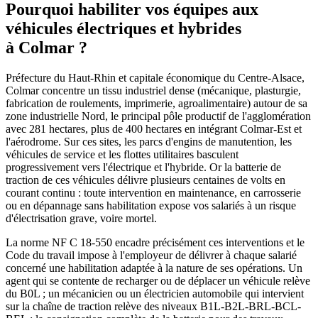
Pourquoi habiliter vos équipes aux
véhicules électriques et hybrides
à Colmar ?
Préfecture du Haut-Rhin et capitale économique du Centre-Alsace,
Colmar concentre un tissu industriel dense (mécanique, plasturgie,
fabrication de roulements, imprimerie, agroalimentaire) autour de sa
zone industrielle Nord, le principal pôle productif de l'agglomération
avec 281 hectares, plus de 400 hectares en intégrant Colmar-Est et
l'aérodrome. Sur ces sites, les parcs d'engins de manutention, les
véhicules de service et les flottes utilitaires basculent
progressivement vers l'électrique et l'hybride. Or la batterie de
traction de ces véhicules délivre plusieurs centaines de volts en
courant continu : toute intervention en maintenance, en carrosserie
ou en dépannage sans habilitation expose vos salariés à un risque
d'électrisation grave, voire mortel.
La norme NF C 18-550 encadre précisément ces interventions et le
Code du travail impose à l'employeur de délivrer à chaque salarié
concerné une habilitation adaptée à la nature de ses opérations. Un
agent qui se contente de recharger ou de déplacer un véhicule relève
du B0L ; un mécanicien ou un électricien automobile qui intervient
sur la chaîne de traction relève des niveaux B1L-B2L-BRL-BCL-