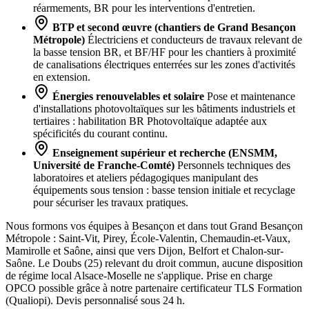
réarmements, BR pour les interventions d'entretien.
BTP et second œuvre (chantiers de Grand Besançon
Métropole)
Électriciens et conducteurs de travaux relevant de
la basse tension BR, et BF/HF pour les chantiers à proximité
de canalisations électriques enterrées sur les zones d'activités
en extension.
Énergies renouvelables et solaire
Pose et maintenance
d'installations photovoltaïques sur les bâtiments industriels et
tertiaires : habilitation BR Photovoltaïque adaptée aux
spécificités du courant continu.
Enseignement supérieur et recherche (ENSMM,
Université de Franche-Comté)
Personnels techniques des
laboratoires et ateliers pédagogiques manipulant des
équipements sous tension : basse tension initiale et recyclage
pour sécuriser les travaux pratiques.
Nous formons vos équipes à Besançon et dans tout Grand Besançon
Métropole : Saint-Vit, Pirey, École-Valentin, Chemaudin-et-Vaux,
Mamirolle et Saône, ainsi que vers Dijon, Belfort et Chalon-sur-
Saône. Le Doubs (25) relevant du droit commun, aucune disposition
de régime local Alsace-Moselle ne s'applique. Prise en charge
OPCO possible grâce à notre partenaire certificateur TLS Formation
(Qualiopi). Devis personnalisé sous 24 h.