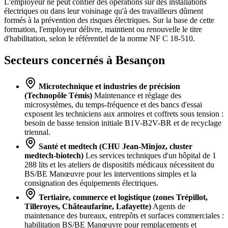
L'employeur ne peut confier des opérations sur des installations
électriques ou dans leur voisinage qu'à des travailleurs dûment
formés à la prévention des risques électriques. Sur la base de cette
formation, l'employeur délivre, maintient ou renouvelle le titre
d'habilitation, selon le référentiel de la norme NF C 18-510.
Secteurs concernés à Besançon
Microtechnique et industries de précision
(Technopôle Témis)
Maintenance et réglage des
microsystèmes, du temps-fréquence et des bancs d'essai
exposent les techniciens aux armoires et coffrets sous tension :
besoin de basse tension initiale B1V-B2V-BR et de recyclage
triennal.
Santé et medtech (CHU Jean-Minjoz, cluster
medtech-biotech)
Les services techniques d'un hôpital de 1
288 lits et les ateliers de dispositifs médicaux nécessitent du
BS/BE Manœuvre pour les interventions simples et la
consignation des équipements électriques.
Tertiaire, commerce et logistique (zones Trépillot,
Tilleroyes, Châteaufarine, Lafayette)
Agents de
maintenance des bureaux, entrepôts et surfaces commerciales :
habilitation BS/BE Manœuvre pour remplacements et