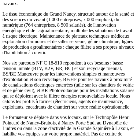
travaux.
Le tissu économique du Grand Nancy, structuré autour de la santé et
des sciences du vivant (1 000 entreprises, 7 000 emplois), du
numérique (764 entreprises, 8 500 salariés), de l'innovation
énergétique et de l'agroalimentaire, multiplie les situations de travail
à risque électrique. Maintenance de plateaux techniques médicaux,
exploitation d'armoires et de salles serveurs, génie climatique, lignes
de production agroalimentaires : chaque filière a ses propres niveaux
d'habilitation à couvrir.
Nos six parcours NF C 18-510 répondent à ces besoins : basse
tension initiale (B1V, B2V, BR, BC) et son recyclage triennal,
BS/BE Manœuvre pour les interventions simples et manœuvres
d'exploitation et son recyclage, BF/HF pour les travaux à proximité
de canalisations électriques enterrées (utile sur les chantiers de voirie
et de génie civil), et BR Photovoltaïque pour les installations solaires
qui se déploient avec la filière énergies renouvelables locale. Nous
calons les profils à former (électriciens, agents de maintenance,
exploitants, encadrants de chantier) sur votre réalité opérationnelle.
Le formateur se déplace dans vos locaux, sur le Technopôle Henri-
Poincaré de Nancy-Brabois, à Nancy Porte Sud, au Dynapôle de
Ludres ou dans la zone d'activité de la Grande Sapinière à Laxou, et
habilite vos équipes sur votre propre matériel. Pas de centre de