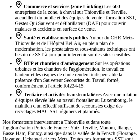
Commerce et services (zone Linkling)
Les 600
entreprises de la zone, à cheval sur Thionville et Terville,
accueillent du public et des équipes de vente : formation SST,
Gestes Qui Sauvent et défibrillateur (DAE) pour couvrir
malaises et accidents en surface de vente.
Santé et établissements publics
Autour du CHR Metz-
Thionville et de l'Hôpital Bel-Air, en plein plan de
modernisation, les prestataires et sous-traitants techniques ont
besoin de SST à jour pour intervenir sur des sites sensibles.
BTP et chantiers d'aménagement
Sur les opérations
urbaines et les chantiers de l'agglomération, le travail en
hauteur et les risques de chute rendent indispensable la
présence d'un Sauveteur Secouriste du Travail formé,
conformément à l'article R4224-15.
Tertiaire et activités transfrontalières
Avec une rotation
d'équipes élevée liée au travail frontalier au Luxembourg, le
maintien d'un effectif suffisant de secouristes exige des
recyclages MAC SST réguliers et planifiés.
Nos formateurs interviennent à Thionville et dans toute
l'agglomération Portes de France : Yutz, Terville, Manom, Illange,
Basse-Ham, Fontoy, ainsi que dans la vallée de la Fensch (Florange,
Hayange, Uckange) et vers Metz. Toutes nos formations SST sont