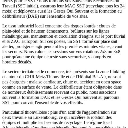
INRS pour le SST : nous formons vos Sauveteurs Secouristes du
Travail (SST initial), assurons leur MAC SST (recyclage tous les 24
mois) et déployons aussi les Gestes Qui Sauvent et la formation au
défibrillateur (DAE) sur l'ensemble de vos sites.
Le tissu industriel local concentre des risques lourds : chutes de
plain-pied et de hauteur, écrasements, brûlures sur les lignes
métallurgiques, manutention et circulation d'engins sur le port fluvial
et la ZAC Europort. Sur ces postes, un SST formé sur place sait
alerter, protéger et agir pendant les premières minutes vitales, avant
les secours. Nous calons les sessions sur vos rotations 2x8 ou 3x8
pour qu'aucune équipe ne reste sans secouriste, y compris en
horaires décalés.
Le secteur tertiaire et le commerce, très présents sur la zone Linkling
et autour du CHR Metz-Thionville et de l'Hôpital Bel-Air, ne sont
pas épargnés : malaise cardiaque, chute ou accident en open space
comme en surface de vente. Le défibrillateur étant obligatoire dans
de nombreux établissements recevant du public, nous associons
souvent la formation DAE et les Gestes Qui Sauvent au parcours
SST pour couvrir l'ensemble de vos effectifs.
Particularité thionvilloise : plus d'un actif de l'agglomération sur
deux travaille au Luxembourg, ce qui accélère la rotation des
équipes et multiplie les besoins de recyclage. Le régime local
Alsace-Moselle s'applique en Moselle (indemnités journalières dès le