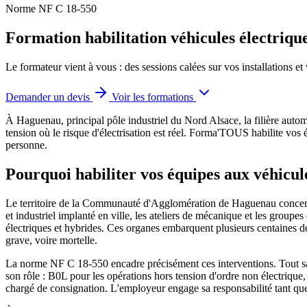
Norme NF C 18-550
Formation habilitation véhicules électriq
Le formateur vient à vous : des sessions calées sur vos installations et
Demander un devis
Voir les formations
À Haguenau, principal pôle industriel du Nord Alsace, la filière automo
tension où le risque d'électrisation est réel.
Forma'TOUS habilite vos équ
personne.
Pourquoi habiliter vos équipes aux véhicul
Le territoire de la Communauté d'Agglomération de Haguenau concentre p
et industriel implanté en ville, les ateliers de mécanique et les groupes
électriques et hybrides. Ces organes embarquent plusieurs centaines d
grave, voire mortelle.
La norme NF C 18-550 encadre précisément ces interventions. Tout sala
son rôle : B0L pour les opérations hors tension d'ordre non électri
chargé de consignation. L'employeur engage sa responsabilité tant que c