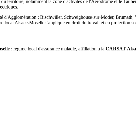
 du territoire, notamment la zone d'activités de l'Aérodrome et le Taubenho
ectriques.
té d'Agglomération : Bischwiller, Schweighouse-sur-Moder, Brumath, V
local Alsace-Moselle s'applique en droit du travail et en protection so
selle
: régime local d'assurance maladie, affiliation à la
CARSAT Alsac