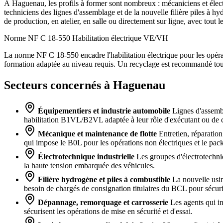
À Haguenau, les profils à former sont nombreux : mécaniciens et élect
techniciens des lignes d'assemblage et de la nouvelle filière piles à h
de production, en atelier, en salle ou directement sur ligne, avec tou
Norme NF C 18-550
Habilitation électrique VE/VH
La norme NF C 18-550 encadre l'habilitation électrique pour les opérat
formation adaptée au niveau requis. Un recyclage est recommandé tous
Secteurs concernés à Haguenau
Équipementiers et industrie automobile
Lignes d'assembla
habilitation B1VL/B2VL adaptée à leur rôle d'exécutant ou de 
Mécanique et maintenance de flotte
Entretien, réparation 
qui impose le B0L pour les opérations non électriques et le pack
Électrotechnique industrielle
Les groupes d'électrotechniq
la haute tension embarquée des véhicules.
Filière hydrogène et piles à combustible
La nouvelle usine
besoin de chargés de consignation titulaires du BCL pour sécuris
Dépannage, remorquage et carrosserie
Les agents qui in
sécurisent les opérations de mise en sécurité et d'essai.