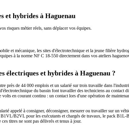
ues et hybrides à Haguenau
 vos risques métier réels, sans déplacer vos équipes.
bile et mécanique, les sites d'électrotechnique et la jeune filière hydrog
ipes à la norme NF C 18-550 directement dans vos ateliers haguenovien
es électriques et hybrides à Haguenau ?
rès de 44 000 emplois et un salarié sur trois travaille dans l'industri
 d'électrotechnique du bassin font travailler des techniciens au contact di
e volts en courant continu : un contact lors d'une opération de mainten
rié appelé à consigner, déconsigner, mesurer ou travailler sur un véhic
que, B1VL/B2VL pour les exécutants et chargés de travaux, le pack B1
es titres ne sont pas délivrés et tenus à jour.