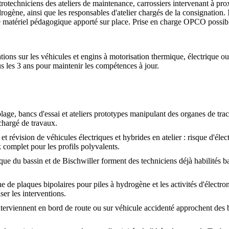
rotechniciens des ateliers de maintenance, carrossiers intervenant à pr
ydrogène, ainsi que les responsables d'atelier chargés de la consignation
t le matériel pédagogique apporté sur place. Prise en charge OPCO possib
ions sur les véhicules et engins à motorisation thermique, électrique ou 
 les 3 ans pour maintenir les compétences à jour.
ge, bancs d'essai et ateliers prototypes manipulant des organes de tract
chargé de travaux.
et révision de véhicules électriques et hybrides en atelier : risque d'éle
 complet pour les profils polyvalents.
ue du bassin et de Bischwiller forment des techniciens déjà habilités ba
 de plaques bipolaires pour piles à hydrogène et les activités d'électron
er les interventions.
terviennent en bord de route ou sur véhicule accidenté approchent des 